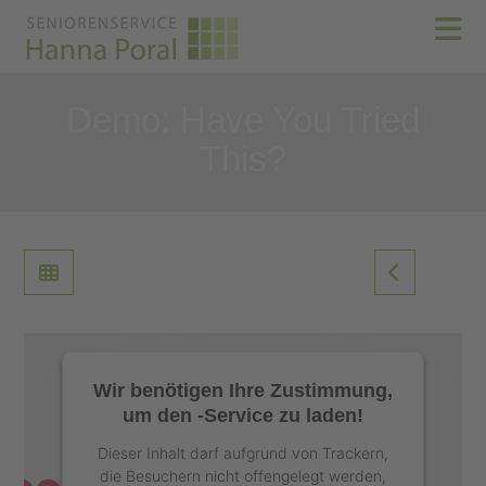
N
Demo: Have You Tried
This?
Wir benötigen Ihre Zustimmung,
um den -Service zu laden!
Dieser Inhalt darf aufgrund von Trackern,
die Besuchern nicht offengelegt werden,