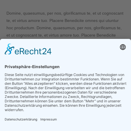
Domine, quaesumus, per nos, glorificamus te, et ut cognoscant
te, et virtus amore tuo. Placere Benedicite omnes qui utuntur
hoc productum. Domine, quaesumus, per nos, glorificamus te,
et ut cognoscant te, et virtus amore tuo. Placere Benedicite
omnes qui utuntur hoc productum.
SKILLS
Creative
Ideas
Planning
LAUNCH PROJECT
See it Live!