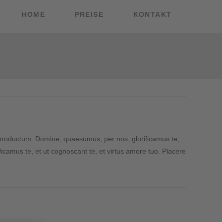
HOME
PREISE
KONTAKT
 productum. Domine, quaesumus, per nos, glorificamus te,
camus te, et ut cognoscant te, et virtus amore tuo. Placere